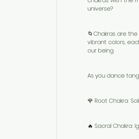
chakras with the r
universe?
🌀
Chakras are the 
vibrant colors, eac
our being.
As you dance tang
🌹 Root Chakra: So
🔥 Sacral Chakra: Ig