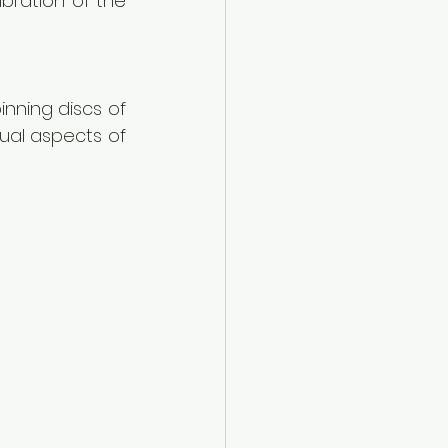
bration of the 
nning discs of 
ual aspects of 