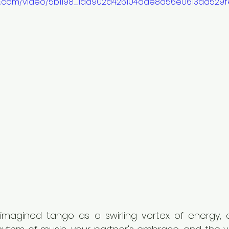
atic.com/video/5b1198_1aa902d426104dae8a56e0613aa529fe
magined tango as a swirling vortex of energy, e