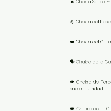
🔥 Chakra Sacro: 
💪 Chakra del Plex
❤️ Chakra del Cora
🗣️ Chakra de la G
👁️ Chakra del Terc
sublime unidad.
👑 Chakra de la Co