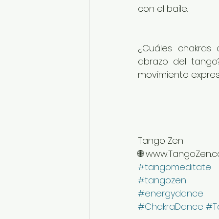
con el baile.
¿Cuáles chakras 
abrazo del tango?
movimiento expres
Tango Zen 
🌐 www.TangoZen.
#tangomeditate
#tangozen
#energydance
#ChakraDance
#T