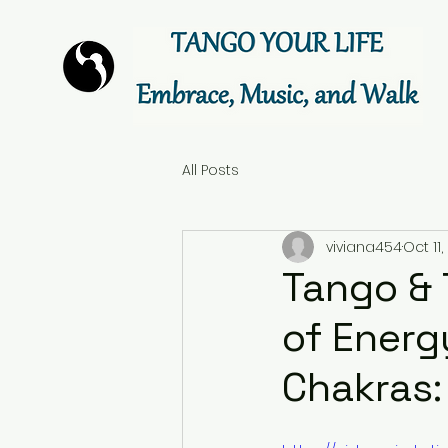
All Posts
viviana454
Oct 11,
Tango & 
of Energ
Chakras: