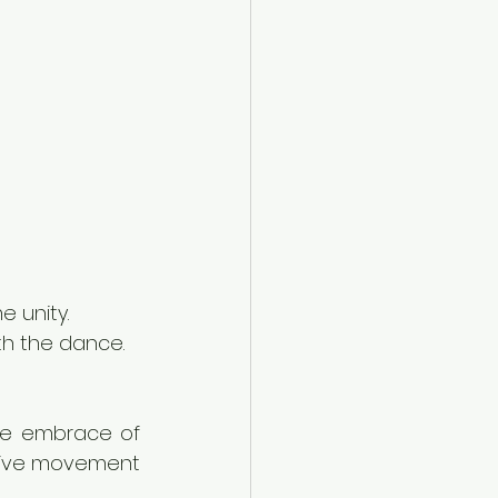
e unity.
th the dance.
te embrace of 
sive movement 