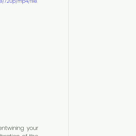
/720p/mp4/file.
ntwining your 