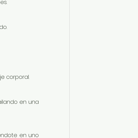
es.
do.
e corporal.
ailando en una 
éndote en uno 