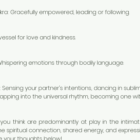
kra: Gracefully empowered, leading or following.
vessel for love and kindness.
 Whispering emotions through bodily language.
: Sensing your partner's intentions, dancing in sublim
apping into the universal rhythm, becoming one wi
you think are predominantly at play in the intima
e spiritual connection, shared energy, and expres
re your thoughts below!