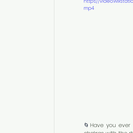
https://video.wixst
mp4
🌀
Have you ever i