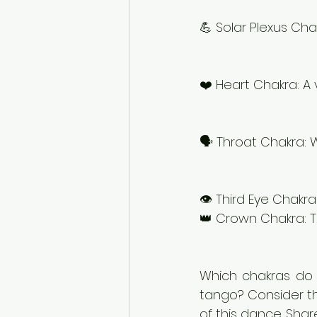
💪 Solar Plexus Cha
❤️ Heart Chakra: A 
🗣️ Throat Chakra:
👁️ Third Eye Chakra
👑 Crown Chakra: T
Which chakras do 
tango? Consider th
of this dance. Sha