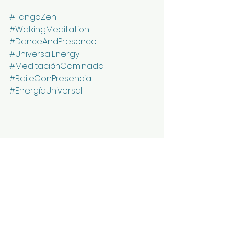
#TangoZen
#WalkingMeditation
#DanceAndPresence
#UniversalEnergy
#MeditaciónCaminada
#BaileConPresencia
#EnergíaUniversal
Proud to share this practice with 
amazing centers like 
@benediktushof_holzkirchen and 
@omegainstitute.