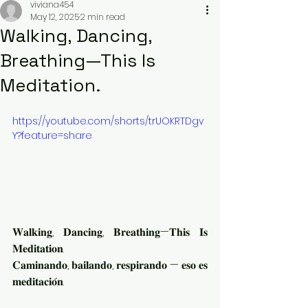
viviana454
May 12, 2025
2 min read
Walking, Dancing,
Breathing—This Is
Meditation.
https://youtube.com/shorts/trUOKRTDgv
Y?feature=share
𝐖𝐚𝐥𝐤𝐢𝐧𝐠, 𝐃𝐚𝐧𝐜𝐢𝐧𝐠, 𝐁𝐫𝐞𝐚𝐭𝐡𝐢𝐧𝐠—𝐓𝐡𝐢𝐬 𝐈𝐬 
𝐌𝐞𝐝𝐢𝐭𝐚𝐭𝐢𝐨𝐧.
𝐂𝐚𝐦𝐢𝐧𝐚𝐧𝐝𝐨, 𝐛𝐚𝐢𝐥𝐚𝐧𝐝𝐨, 𝐫𝐞𝐬𝐩𝐢𝐫𝐚𝐧𝐝𝐨 — 𝐞𝐬𝐨 𝐞𝐬 
𝐦𝐞𝐝𝐢𝐭𝐚𝐜𝐢𝐨́𝐧.