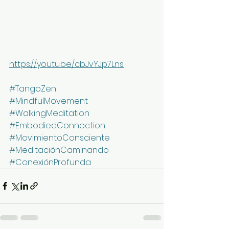
https://youtu.be/cbJvYJp7Lns
#TangoZen
#MindfulMovement
#WalkingMeditation
#EmbodiedConnection
#MovimientoConsciente
#MeditaciónCaminando
#ConexiónProfunda