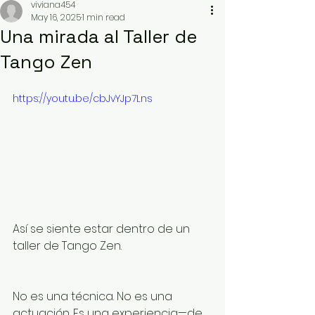
viviana454
May 16, 2025
1 min read
Una mirada al Taller de
Tango Zen
https://youtu.be/cbJvYJp7Lns
Así se siente estar dentro de un 
taller de Tango Zen.
No es una técnica. No es una 
actuación. Es una experiencia—de 