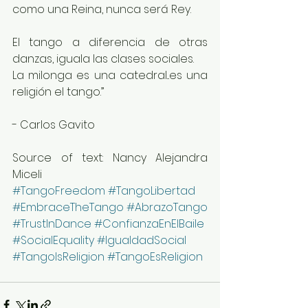
como una Reina, nunca será Rey.
El tango a diferencia de otras 
danzas, iguala las clases sociales. 
La milonga es una catedral...es una 
religión el tango.”
- Carlos Gavito
Source of text: Nancy Alejandra 
Miceli
#TangoFreedom
#TangoLibertad
#EmbraceTheTango
#AbrazoTango
#TrustInDance
#ConfianzaEnElBaile
#SocialEquality
#IgualdadSocial
#TangoIsReligion
#TangoEsReligion