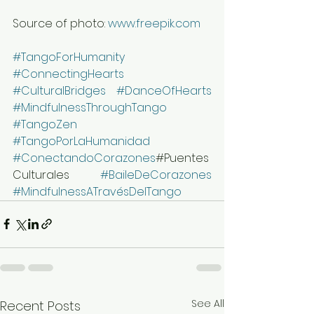
Source of photo: 
www.freepik.com
#TangoForHumanity
#ConnectingHearts
#CulturalBridges
#DanceOfHearts
#MindfulnessThroughTango
#TangoZen
#TangoPorLaHumanidad
#ConectandoCorazones
#Puentes
Culturales 
#BaileDeCorazones
#MindfulnessATravésDelTango
See All
Recent Posts