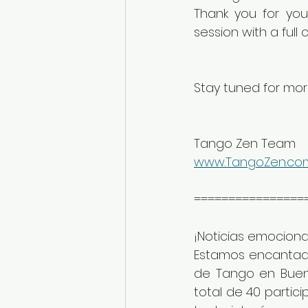
Thank you for your
session with a full c
Stay tuned for mo
Tango Zen Team
www.TangoZen.co
================
¡Noticias emociona
Estamos encantados
de Tango en Bueno
total de 40 partici