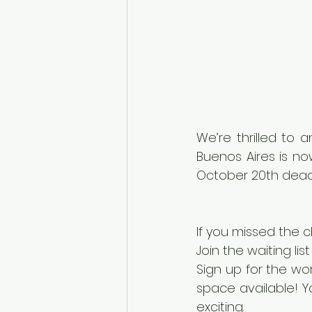
We’re thrilled to 
Buenos Aires is no
October 20th deadl
If you missed the 
Join the waiting li
Sign up for the wor
space available! Yo
exciting.