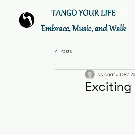
All Posts
viviana454
Oct 23
Exciting