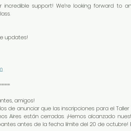
 incredible support! We’re looking forward to an 
lass.
re updates!
m
====
ntes, amigos!
 de anunciar que las inscripciones para el Taller 
s Aires están cerradas. ¡Hemos alcanzado nuest
pantes antes de la fecha límite del 20 de octubre! Es