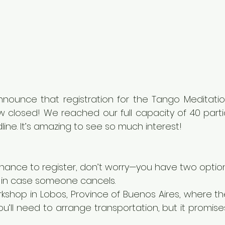
announce that registration for the Tango Meditatio
w closed! We reached our full capacity of 40 parti
ine. It’s amazing to see so much interest!
chance to register, don’t worry—you have two optio
st in case someone cancels.
kshop in Lobos, Province of Buenos Aires, where ther
u’ll need to arrange transportation, but it promises