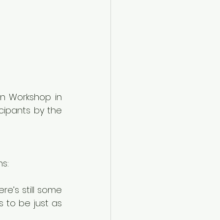
n Workshop in 
cipants by the 
ns:
e’s still some 
 to be just as 