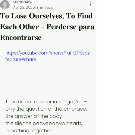
viviana454
Apr 23, 2025
1 min read
𝐓𝐨 𝐋𝐨𝐬𝐞 𝐎𝐮𝐫𝐬𝐞𝐥𝐯𝐞𝐬, 𝐓𝐨 𝐅𝐢𝐧𝐝
𝐄𝐚𝐜𝐡 𝐎𝐭𝐡𝐞𝐫 - 𝐏𝐞𝐫𝐝𝐞𝐫𝐬𝐞 𝐩𝐚𝐫𝐚
𝐄𝐧𝐜𝐨𝐧𝐭𝐫𝐚𝐫𝐬𝐞
https://youtube.com/shorts/Tui-rZ1PSso?
feature=share
There is no teacher in Tango Zen—
only the question of the embrace,
the answer of the body,
the silence between two hearts
breathing together.