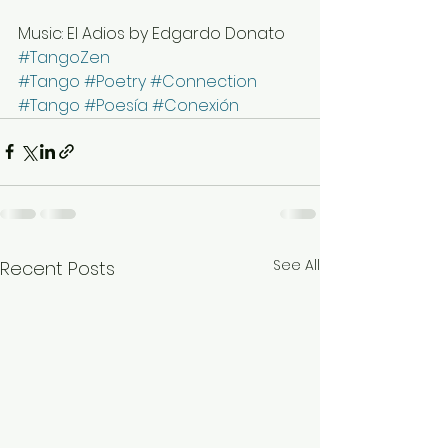
Music: El Adios by Edgardo Donato
#TangoZen
#Tango
#Poetry
#Connection
#Tango
#Poesía
#Conexión
See All
Recent Posts