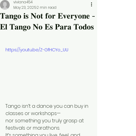
viviana454
May 23, 2025
2 min read
𝐓𝐚𝐧𝐠𝐨 𝐢𝐬 𝐍𝐨𝐭 𝐟𝐨𝐫 𝐄𝐯𝐞𝐫𝐲𝐨𝐧𝐞 -
𝐄𝐥 𝐓𝐚𝐧𝐠𝐨 𝐍𝐨 𝐄𝐬 𝐏𝐚𝐫𝐚 𝐓𝐨𝐝𝐨𝐬
https://youtu.be/Z-GfHCYo_UU
Tango isn’t a dance you can buy in 
classes or workshops—
nor something you truly grasp at 
festivals or marathons.
It’s something you live, feel, and 