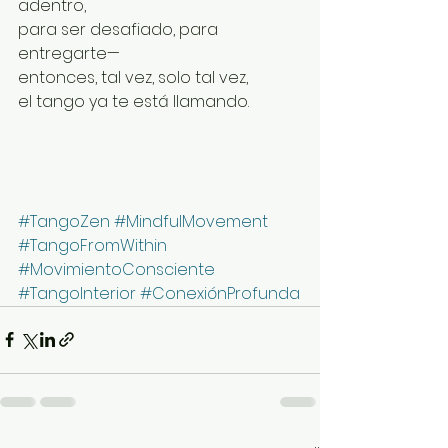
adentro,
para ser desafiado, para 
entregarte—
entonces, tal vez, solo tal vez,
el tango ya te está llamando.
#TangoZen
#MindfulMovement
#TangoFromWithin
#MovimientoConsciente
#TangoInterior
#ConexiónProfunda