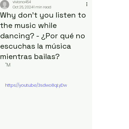
viviana454
Oct 25, 2024
1 min read
Why don't you listen to
the music while
dancing? - ¿Por qué no
escuchas la música
mientras bailas?
"M
https://youtu.be/3sdwo8qLyDw