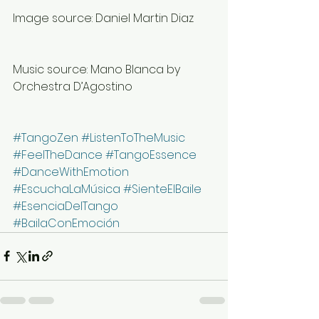
Image source: Daniel Martin Diaz
Music source: Mano Blanca by 
Orchestra D’Agostino
#TangoZen
#ListenToTheMusic
#FeelTheDance
#TangoEssence
#DanceWithEmotion
#EscuchaLaMúsica
#SienteElBaile
#EsenciaDelTango
#BailaConEmoción