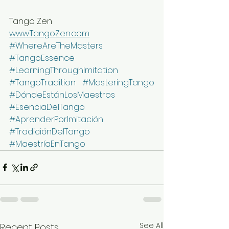
Tango Zen
www.TangoZen.com
#WhereAreTheMasters
#TangoEssence
#LearningThroughImitation
#TangoTradition
#MasteringTango
#DóndeEstánLosMaestros
#EsenciaDelTango
#AprenderPorImitación
#TradiciónDelTango
#MaestríaEnTango
See All
Recent Posts