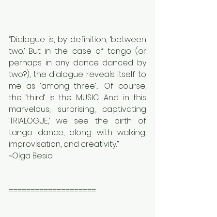
“Dialogue is, by definition, ‘between 
two.’ But in the case of tango (or 
perhaps in any dance danced by 
two?), the dialogue reveals itself to 
me as ‘among three’… Of course, 
the ‘third’ is the MUSIC. And in this 
marvelous, surprising, captivating 
‘TRIALOGUE,’ we see the birth of 
tango dance, along with walking, 
improvisation, and creativity.” 
~Olga Besio
====================