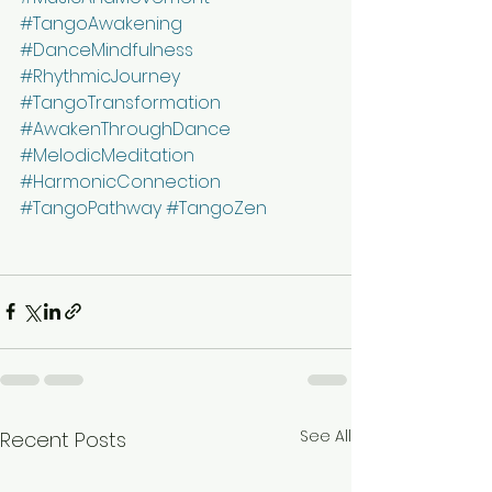
#TangoAwakening
#DanceMindfulness
#RhythmicJourney
#TangoTransformation
#AwakenThroughDance
#MelodicMeditation
#HarmonicConnection
#TangoPathway
#TangoZen
See All
Recent Posts