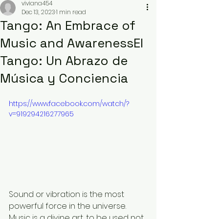
viviana454
Dec 13, 2023
1 min read
Tango: An Embrace of
Music and AwarenessEl
Tango: Un Abrazo de
Música y Conciencia
https://www.facebook.com/watch/?
v=919294216277965
Sound or vibration is the most 
powerful force in the universe. 
Music is a divine art, to be used not 