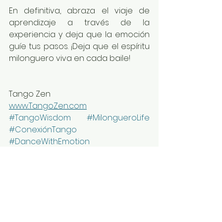
En definitiva, abraza el viaje de 
aprendizaje a través de la 
experiencia y deja que la emoción 
guíe tus pasos. ¡Deja que el espíritu 
milonguero viva en cada baile!
Tango Zen
www.TangoZen.com
#TangoWisdom
#MilongueroLife
#ConexiónTango
#DanceWithEmotion
#EscuchaLaMúsica
#TangoJourney
#TangoSpirit
#BailaConAlma
#ConectarATravésDelTango
#AprendeDelMilonguero
#TangoZen