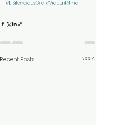
#ElSilencioEsOro
#VidaEnRitmo
See All
Recent Posts