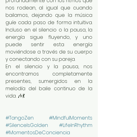
profundamente con los ritmos que 
nos rodean, al igual que cuando 
bailamos, dejando que la música 
guíe cada paso de forma intuitiva. 
Incluso en el silencio o la pausa, la 
energía sigue fluyendo, y uno 
puede sentir esta energía 
moviéndose a través de su cuerpo 
y conectando con su pareja.
En el silencio y la pausa, nos 
encontramos completamente 
presentes, sumergidos en la 
melodía del baile continuo de la 
vida. 🎶💃 
#TangoZen
#MindfulMoments
#SilenceIsGolden
#LifeInRhythm
#MomentosDeConciencia