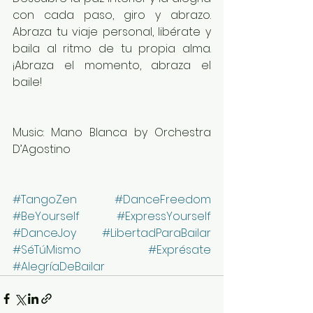
con cada paso, giro y abrazo. 
Abraza tu viaje personal, libérate y 
baila al ritmo de tu propia alma. 
¡Abraza el momento, abraza el 
baile!
Music: Mano Blanca by Orchestra 
D’Agostino
#TangoZen
#DanceFreedom
#BeYourself
#ExpressYourself
#DanceJoy
#LibertadParaBailar
#SéTúMismo
#Exprésate
#AlegríaDeBailar