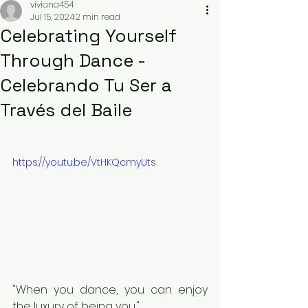
viviana454
Jul 15, 2024
2 min read
Celebrating Yourself
Through Dance -
Celebrando Tu Ser a
Través del Baile
https://youtu.be/VtHKQcmyUts
"When you dance, you can enjoy 
the luxury of being you."